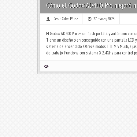
Cómo el Godox AD400 Pro mejoró mi 
César Calvo Pérez
27 marzo, 2023
El Godox AD400 Pro es un flash portátil y autónomo con 
Tiene un diseño bien conseguido con una pantalla LCD y 
sistema de encendido. Ofrece modos TTL M y Multi, ajuste
de trabajo. Funciona con sistema X 2.4GHz para control po