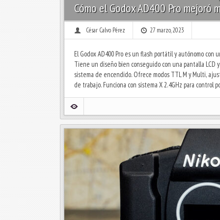
Cómo el Godox AD400 Pro mejoró mi 
César Calvo Pérez
27 marzo, 2023
El Godox AD400 Pro es un flash portátil y autónomo con 
Tiene un diseño bien conseguido con una pantalla LCD y 
sistema de encendido. Ofrece modos TTL M y Multi, ajuste
de trabajo. Funciona con sistema X 2.4GHz para control po