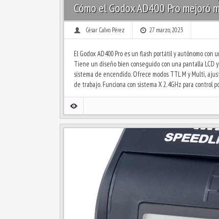
Cómo el Godox AD400 Pro mejoró mi 
César Calvo Pérez
27 marzo, 2023
El Godox AD400 Pro es un flash portátil y autónomo con 
Tiene un diseño bien conseguido con una pantalla LCD y 
sistema de encendido. Ofrece modos TTL M y Multi, ajuste
de trabajo. Funciona con sistema X 2.4GHz para control po