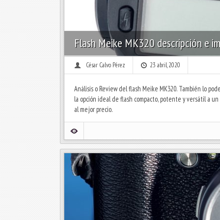
Flash Meike MK320 descripción e im
César Calvo Pérez
23 abril, 2020
Análisis o Review del flash Meike MK320. También lo pod
la opción ideal de flash compacto, potente y versátil a un
al mejor precio.