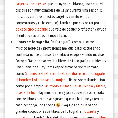
tarjetas como estas
que incluyen una blanca, una negra y la
gris que son muy cómodas de llevar durante una sesión. (Si
no sabes como usar estas tarjetas dímelo en los
comentarios y te lo explico) También puedes optar por uno
de este tipo plegable
que vale de pequeño reflector, y ayuda
al enfoque además de medir la luz.
Libros de fotografía
. En fotografía como en otros
muchos hobbies y profesiones hay que estar estudiando
continuamente además de » educar el ojo » viendo muchas
fotografías, por eso regalar libros de fotografía también es
una buena idea. Hay libros especializados sobre retrato
como
Sin miedo al retrato
,
El retrato dramático
,
Fotografiar
al hombre
,
Fotografiar a la mujer
… libros sobre iluminación
como por ejemplo
Sin miedo al Flash
,
La luz Ciencia y Magia
,
Diseñar la luz
. Hay muchos mas y por supuesto sobre todo
con los libros hay que asegurarse que no lo tiene ya (en mi
caso tengo ya unos pocos
). Aquí os dejo un par de
grandes colecciones de libros de fotografía.
Fotoruta
y
Photoclub
También hay detalles para regalar como un
libro