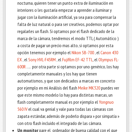
nocturna, quieren tener un punto extra de iluminación en
interiores o les gustaría empezar a aprender a iluminar y
jugar con la iluminación artificial, ya sea para compensar la
falta de luz natural o para ser creativos, podemos optar por
regalarles un flash. Si optamos por el flash dedicado de la
marca de la cámara, tendremos el modo TTL ( Automático )
a costa de pagar un precio mas alto, si optamos por esta
opción tenemos por ejemplo el
Nikon SB-700
, el
Canon 430
EX
, el
Sony HVL-F45RM
, el
Fujifilm EF-42 TTL
, el
Olympus FL-
600R
…. por otra parte si optamos por uno genérico, los hay
completamente manuales y los hay que tienen
automatismos, y que son dedicados a marcas en concreto
por ejemplo en mi Análisis del flash
Meike MK320
puedes ver
que este mismo modelo lo hay para distintas marcas, un
flash completamente manual es por ejemplo el
Yongnuo
560 IV
el cual va genial y vale para todas las cámaras con
zapata estándar, además de poderlo dispara » por simpatía »
con otro flash incluido el integrado de las cámara.
Un monitor
pare el ordenador de buena calidad con el que