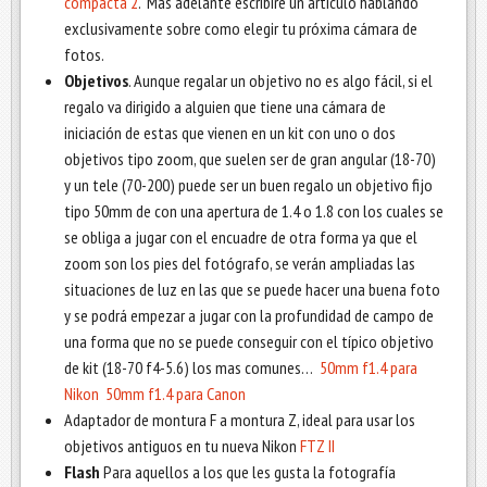
compacta 2
. Mas adelante escribiré un articulo hablando
exclusivamente sobre como elegir tu próxima cámara de
fotos.
Objetivos
. Aunque regalar un objetivo no es algo fácil, si el
regalo va dirigido a alguien que tiene una cámara de
iniciación de estas que vienen en un kit con uno o dos
objetivos tipo zoom, que suelen ser de gran angular (18-70)
y un tele (70-200) puede ser un buen regalo un objetivo fijo
tipo 50mm de con una apertura de 1.4 o 1.8 con los cuales se
se obliga a jugar con el encuadre de otra forma ya que el
zoom son los pies del fotógrafo, se verán ampliadas las
situaciones de luz en las que se puede hacer una buena foto
y se podrá empezar a jugar con la profundidad de campo de
una forma que no se puede conseguir con el típico objetivo
de kit (18-70 f4-5.6) los mas comunes…
50mm f1.4 para
Nikon
50mm f1.4 para Canon
Adaptador de montura F a montura Z, ideal para usar los
objetivos antiguos en tu nueva Nikon
FTZ II
Flash
Para aquellos a los que les gusta la fotografía