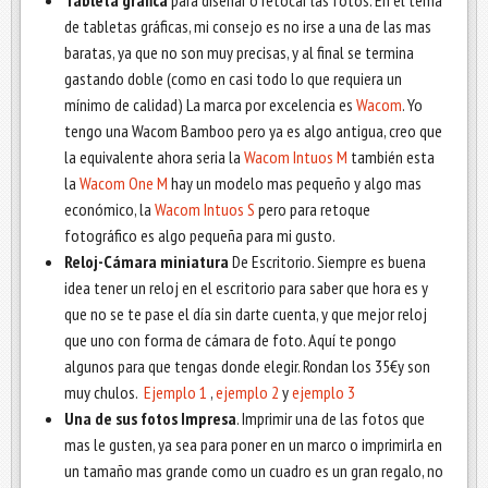
Tableta gráfica
para diseñar o retocar las fotos. En el tema
de tabletas gráficas, mi consejo es no irse a una de las mas
baratas, ya que no son muy precisas, y al final se termina
gastando doble (como en casi todo lo que requiera un
mínimo de calidad) La marca por excelencia es
Wacom
. Yo
tengo una Wacom Bamboo pero ya es algo antigua, creo que
la equivalente ahora seria la
Wacom Intuos M
también esta
la
Wacom One M
hay un modelo mas pequeño y algo mas
económico, la
Wacom Intuos S
pero para retoque
fotográfico es algo pequeña para mi gusto.
Reloj-Cámara miniatura
De Escritorio. Siempre es buena
idea tener un reloj en el escritorio para saber que hora es y
que no se te pase el día sin darte cuenta, y que mejor reloj
que uno con forma de cámara de foto. Aquí te pongo
algunos para que tengas donde elegir. Rondan los 35€y son
muy chulos.
Ejemplo 1
,
ejemplo 2
y
ejemplo 3
Una de sus fotos Impresa
. Imprimir una de las fotos que
mas le gusten, ya sea para poner en un marco o imprimirla en
un tamaño mas grande como un cuadro es un gran regalo, no