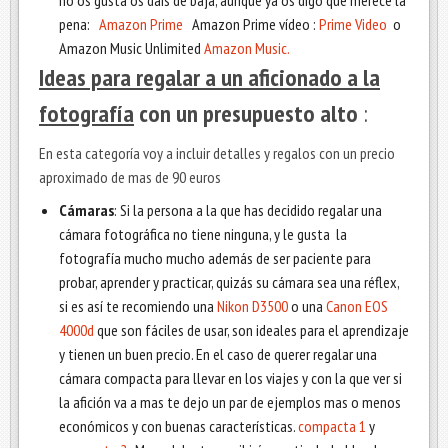
no os gusta os dais de baja, aunque ya os digo que merece la
pena:
Amazon Prime
Amazon Prime vídeo :
Prime Video
o
Amazon Music Unlimited
Amazon Music.
Ideas para regalar a un aficionado a la
fotografía
con un presupuesto alto
:
En esta categoría voy a incluir detalles y regalos con un precio
aproximado de mas de 90 euros
Cámaras
: Si la persona a la que has decidido regalar una
cámara fotográfica no tiene ninguna, y le gusta la
fotografía mucho mucho además de ser paciente para
probar, aprender y practicar, quizás su cámara sea una réflex,
si es así te recomiendo una
Nikon D3500
o una
Canon EOS
4000d
que son fáciles de usar, son ideales para el aprendizaje
y tienen un buen precio. En el caso de querer regalar una
cámara compacta para llevar en los viajes y con la que ver si
la afición va a mas te dejo un par de ejemplos mas o menos
económicos y con buenas características.
compacta 1
y