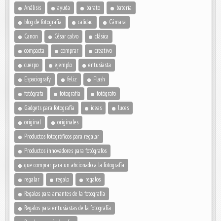
Análisis
ayuda
barato
bateria
blog de fotografía
calidad
Cámara
Canon
César calvo
clásica
compacta
comprar
creativo
cuerpo
ejemplo
entusiasta
Espaciografy
feliz
Flash
fotógrafa
fotografía
fotógrafo
Gadgets para fotografía
ideas
luces
original
originales
Productos fotográficos para regalar
Productos innovadores para fotógrafos
que comprar para un aficionado a la fotografía
regalar
regalo
regalos
Regalos para amantes de la fotografía
Regalos para entusiastas de la fotografía