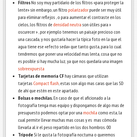
Filtros
No soy muy partidario de los filtros «para proteger la
lente» sin embargo, un filtro
polarizador
puede ser muy útil
para eliminar reflejos , o para aumentar el contraste en los
cielos, los filtros de
densidad neutra
son útiles para »
oscurecer » , por ejemplo tenemos un paisaje precioso con
una cascada, y nos gustaría hacer la típica foto en la que el
agua tiene ese «efecto seda» que tanto gusta, para lo cual
tendremos que poner una velocidad mas lenta, cosa que no
es posible si hay mucha luz, ya que nos quedaría una imagen
sobreexpuesta
Tarjetas de memoria CF
hay cámaras que utilizan
tarjetas
Compact flash
, estas son algo mas caras que las SD
de ahí que estén en este apartado.
Bolsas o mochilas.
En caso de que el aficionado a la
fotografía tenga mas equipo y dispongamos de algo mas de
presupuesto podemos optar por una
mochila
como esta, la
cual permite llevar muchas mas cosas y es mas cómoda
llevarla al ir el peso repartido en los dos hombros. 00
Trípode
Si le gusta la fotografía nocturna o queremos