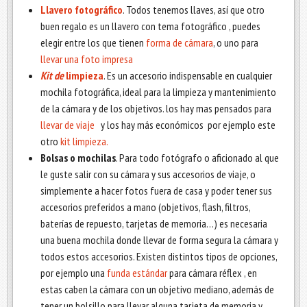
Llavero fotográfico
. Todos tenemos llaves, así que otro
buen regalo es un llavero con tema fotográfico , puedes
elegir entre los que tienen
forma de cámara
, o uno para
llevar una foto impresa
Kit de
lim
pieza
. Es un accesorio indispensable en cualquier
mochila fotográfica, ideal para la limpieza y mantenimiento
de la cámara y de los objetivos. los hay mas pensados para
llevar de viaje
y los hay más económicos por ejemplo este
otro
kit limpieza.
Bolsas o mochilas
. Para todo fotógrafo o aficionado al que
le guste salir con su cámara y sus accesorios de viaje, o
simplemente a hacer fotos fuera de casa y poder tener sus
accesorios preferidos a mano (objetivos, flash, filtros,
baterías de repuesto, tarjetas de memoria…) es necesaria
una buena mochila donde llevar de forma segura la cámara y
todos estos accesorios. Existen distintos tipos de opciones,
por ejemplo una
funda estándar
para cámara réflex , en
estas caben la cámara con un objetivo mediano, además de
tener un bolsillo para llevar alguna tarjeta de memoria y