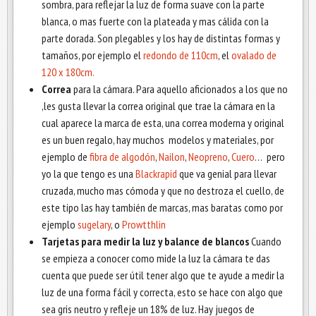
sombra, para reflejar la luz de forma suave con la parte
blanca, o mas fuerte con la plateada y mas cálida con la
parte dorada. Son plegables y los hay de distintas formas y
tamaños, por ejemplo el
redondo de 110cm
, el
ovalado de
120 x 180cm.
Correa
para la cámara. Para aquello aficionados a los que no
,les gusta llevar la correa original que trae la cámara en la
cual aparece la marca de esta, una correa moderna y original
es un buen regalo, hay muchos modelos y materiales, por
ejemplo de
fibra de algodón
,
Nailon
,
Neopreno
,
Cuero
… pero
yo la que tengo es una
Blackrapid
que va genial para llevar
cruzada, mucho mas cómoda y que no destroza el cuello, de
este tipo las hay también de marcas, mas baratas como por
ejemplo
sugelary
, o
Prowtthlin
Tarjetas para
medir la luz y balance de blancos
Cuando
se empieza a conocer como mide la luz la cámara te das
cuenta que puede ser útil tener algo que te ayude a medir la
luz de una forma fácil y correcta, esto se hace con algo que
sea gris neutro y refleje un 18% de luz. Hay juegos de